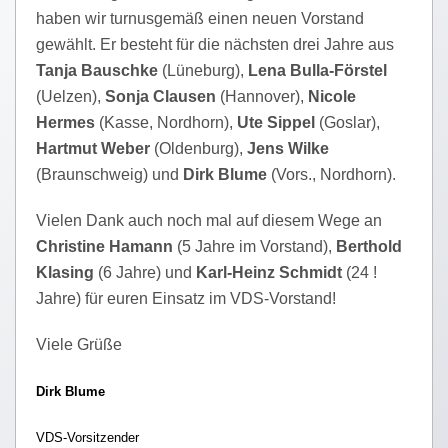
haben wir turnusgemäß einen neuen Vorstand
gewählt. Er besteht für die nächsten drei Jahre aus
Tanja Bauschke
(Lüneburg),
Lena Bulla-Förstel
(Uelzen),
Sonja Clausen
(Hannover),
Nicole
Hermes
(Kasse, Nordhorn),
Ute Sippel
(Goslar),
Hartmut Weber
(Oldenburg),
Jens Wilke
(Braunschweig) und
Dirk Blume
(Vors., Nordhorn).
Vielen Dank auch noch mal auf diesem Wege an
Christine Hamann
(5 Jahre im Vorstand),
Berthold
Klasing
(6 Jahre) und
Karl-Heinz Schmidt
(24 !
Jahre) für euren Einsatz im VDS-Vorstand!
Viele Grüße
Dirk Blume
VDS-Vorsitzender