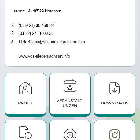
Laarstr. 14, 48529 Nordhorn
É
(0 59 21) 30 450 82
Ê
(03 22) 24 18 00 38
8
Dirk.Blume@vds-niedersachsen.info
www.vds-niedersachsen.info
VERANSTALT­
PROFIL
DOWNLOADS
UNGEN