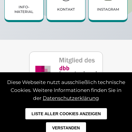
INFO­
KONTAKT
INSTAGRAM
MATERIAL
Diese Webseite nutzt ausschließlich technische
Cookies. Weitere Informationen finden Sie in
der
Datenschutzerklärung
Impressum
Datenschutz
LISTE ALLER COOKIES ANZEIGEN
©
2026
VDS Niedersachsen. Alle Rechte
vorbehalten.
VERSTANDEN