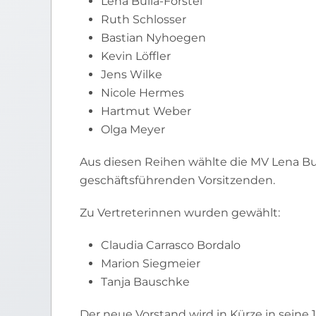
Lena Bulla-För
Ruth Schlosser
Bastian Nyhoeg
Kevin Löffler
Jens Wilke
Nicole Herme
Hartmut Webe
Olga Meyer
Aus diesen Reihen wählte die MV Lena Bu
geschäftsführenden Vorsitzenden.
Zu Vertreterinnen w
Claudia Carrasc
Marion Siegmeier
Tanja Bauschke
Der neue Vorstand wird in Kürze in sein