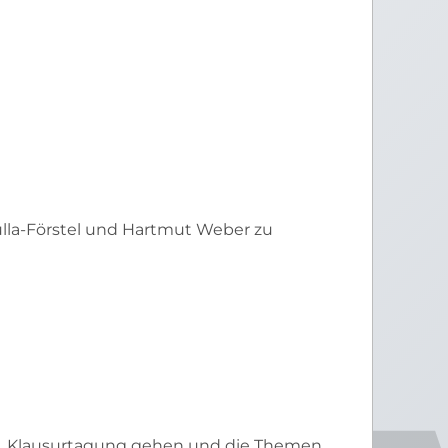
stel
en
s
r
lla-Förstel und Hartmut Weber zu
urden gewählt:
o Bordalo
e 1. Klausurtagung gehen und die Themen