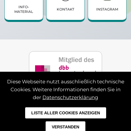
INFO­
KONTAKT
INSTAGRAM
MATERIAL
Diese Webseite nutzt ausschließlich technische
Cookies. Weitere Informationen finden Sie in
der
Datenschutzerklärung
Impressum
Datenschutz
LISTE ALLER COOKIES ANZEIGEN
©
2026
VDS Niedersachsen. Alle Rechte
vorbehalten.
VERSTANDEN