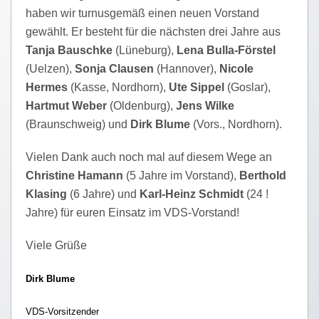
haben wir turnusgemäß einen neuen Vorstand
gewählt. Er besteht für die nächsten drei Jahre aus
Tanja Bauschke
(Lüneburg),
Lena Bulla-Förstel
(Uelzen),
Sonja Clausen
(Hannover),
Nicole
Hermes
(Kasse, Nordhorn),
Ute Sippel
(Goslar),
Hartmut Weber
(Oldenburg),
Jens Wilke
(Braunschweig) und
Dirk Blume
(Vors., Nordhorn).
Vielen Dank auch noch mal auf diesem Wege an
Christine Hamann
(5 Jahre im Vorstand),
Berthold
Klasing
(6 Jahre) und
Karl-Heinz Schmidt
(24 !
Jahre) für euren Einsatz im VDS-Vorstand!
Viele Grüße
Dirk Blume
VDS-Vorsitzender