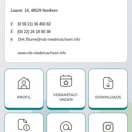
Laarstr. 14, 48529 Nordhorn
É
(0 59 21) 30 450 82
Ê
(03 22) 24 18 00 38
8
Dirk.Blume@vds-niedersachsen.info
www.vds-niedersachsen.info
VERANSTALT­
PROFIL
DOWNLOADS
UNGEN